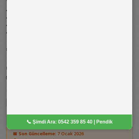
Pendik Çocuk Doktoru
Kartal Çocuk Doktoru
Maltepe Çocuk Doktoru
Tuzla Çocuk Doktoru
Adres:
Yeşilbağlar, Pera Pendik Ofis Tarafı, D:2.Kat Daire: 7, 34893
Pendik/İstanbul
Telefon:
0542 359 85 40
Hızlı İletişim Formu
Doktor'a Soru Sorun
📅
Son Güncelleme:
7 Ocak 2026