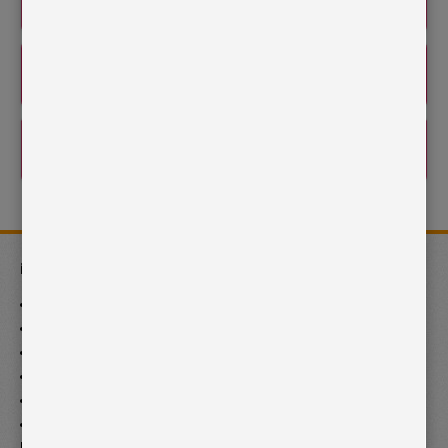
İlgi Alanlarım:
Yenidoğan
Çocuk Beslenmesi
Çocuk Hastalıkları
Genel Çocuk Sağlığı
Çocuklarda Alerji (Astım - Atopik Dermatit)
Çocuk Aşıları ve Takibi
Hizmet Verdiğimiz Bölgeler