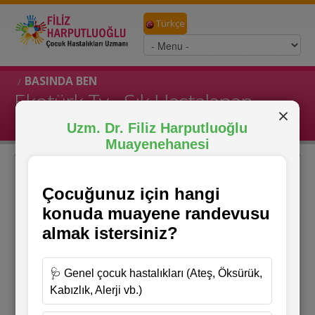
Türkçe
BASINDA BEN
/
Ekotürk Tv - Sık Hastalanan
×
Çocuklar
Ekotürk TV İşimiz Sağlık Programı'nda sık hastalanan
çocuklarımızı konuştuk.